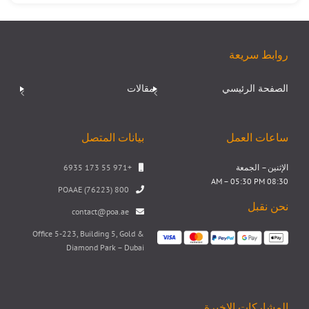
روابط سريعة
الصفحة الرئيسي
مقالات
ساعات العمل
بيانات المتصل
الإثنين – الجمعة
+971 55 173 6935
08:30 AM – 05:30 PM
800 POAAE (76223)
نحن نقبل
contact@poa.ae
Office 5-223, Building 5, Gold &
Diamond Park – Dubai
المشاركات الاخيرة