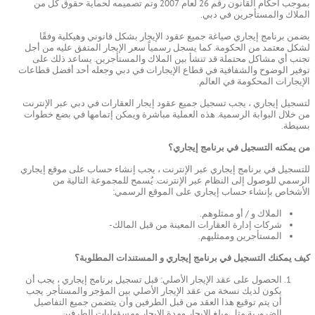
بموجب أحكام القانون رقم 26 لعام 2007 وتم تصميمه لحماية حقوق كل من
الملاك والمستأجرين في دبي.
يضمن برنامج إيجاري صياغة جميع عقود الإيجار بشكل قانوني وهيكلية وفقًا
لشكل معتمد من الحكومة. كما يسجل رسمياً سعر الإيجار المتفق عليه من أجل
تجنب أي مشاكل محتملة قد تنشأ بين الملاك والمستأجرين. يساعد ذلك على
توفير الوضوح والشفافية في قطاع الإيجارات في دبي وجعله أحد أفضل قطاعات
الإيجارات المحكومة في العالم.
لتسجيل إيجاري ، يجب تسجيل جميع عقود إيجار العقارات في دبي عبر الإنترنت
من خلال البوابة الرسمية. هذه العملية مباشرة ويمكن إتمامها في بضع خطوات
بسيطة.
من يمكنه التسجيل في برنامج إيجاري؟
للتسجيل في برنامج إيجاري عبر الإنترنت ، يجب إنشاء حساب على موقع إيجاري
الرسمي للوصول إلى النظام عبر الإنترنت. يُسمح للمجموعة التالية من
الأشخاص بإنشاء حساب إيجاري على الموقع الرسمي:
الملاك و / أو ممثلوهم.
شركات إدارة العقارات المعينة من قبل المالك-
المستأجرين وممثليهم.
كيف يمكنك التسجيل في برنامج إيجاري و المستندات المطلوبة؟
الحصول على عقد الإيجار الأصلي: قبل تسجيل برنامج إيجاري ، يجب أن
يكون لديك نسخة من عقد الإيجار الأصلي بين المؤجر والمستأجر. يجب
أن يتم توقيع هذا العقد من قبل الطرفين وأن يتضمن جميع التفاصيل
الضرورية مثل مبلغ الإيجار ومدة الإيجار ومسؤوليات الطرفين.