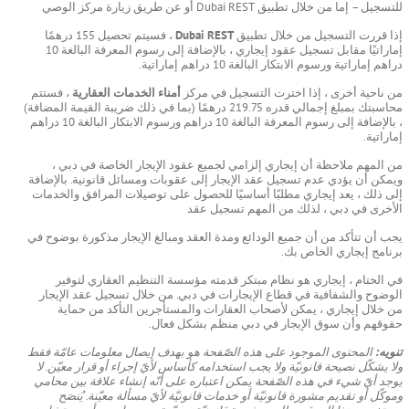
للتسجيل – إما من خلال تطبيق Dubai REST أو عن طريق زيارة مركز الوصي
إذا قررت التسجيل من خلال تطبيق
Dubai REST
، فسيتم تحصيل 155 درهمًا
إماراتيًا مقابل تسجيل عقود إيجاري ، بالإضافة إلى رسوم المعرفة البالغة 10
دراهم إماراتية ورسوم الابتكار البالغة 10 دراهم إماراتية.
من ناحية أخرى ، إذا اخترت التسجيل في مركز
أمناء الخدمات العقارية
، فستتم
محاسبتك بمبلغ إجمالي قدره 219.75 درهمًا (بما في ذلك ضريبة القيمة المضافة)
، بالإضافة إلى رسوم المعرفة البالغة 10 دراهم ورسوم الابتكار البالغة 10 دراهم
إماراتية.
من المهم ملاحظة أن إيجاري إلزامي لجميع عقود الإيجار الخاصة في دبي ،
ويمكن أن يؤدي عدم تسجيل عقد الإيجار إلى عقوبات ومسائل قانونية. بالإضافة
إلى ذلك ، يعد إيجاري مطلبًا أساسيًا للحصول على توصيلات المرافق والخدمات
الأخرى في دبي ، لذلك من المهم تسجيل عقد
يجب أن تتأكد من أن جميع الودائع ومدة العقد ومبالغ الإيجار مذكورة بوضوح في
برنامج إيجاري الخاص بك.
في الختام ، إيجاري هو نظام مبتكر قدمته مؤسسة التنظيم العقاري لتوفير
الوضوح والشفافية في قطاع الإيجارات في دبي. من خلال تسجيل عقد الإيجار
من خلال إيجاري ، يمكن لأصحاب العقارات والمستأجرين التأكد من حماية
حقوقهم وأن سوق الإيجار في دبي منظم بشكل فعال.
تنويه:
المحتوى الموجود على هذه الصّفحة هو بهدف إيصال معلومات عامّة فقط
ولا يشكّل نصيحة قانونيّة ولا يجب استخدامه كأساس لأيّ إجراء أو قرار معيّن. لا
يوجد أيّ شيء في هذه الصّفحة يمكن اعتباره على أنّه إنشاء علاقة بين محامي
وموكّل أو تقديم مشورة قانونيّة أو خدمات قانونيّة لأيّ مسألة معيّنة. يُنصَح