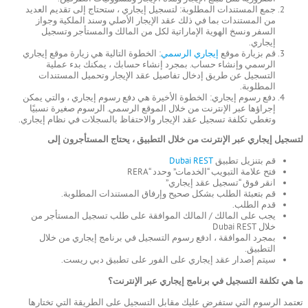
جمع المستندات المطلوبة: لتسجيل إيجاري ، ستحتاج إلى تقديم العديد
من المستندات بما في ذلك عقد الإيجار الأصلي وسند الملكية وجواز
السفر ونسخ الهوية الإماراتية لكل من المالك والمستأجر وتسجيل
إيجاري.
قم بزيارة موقع
إيجاري الرسمي
: الخطوة التالية هي زيارة موقع إيجاري
الرسمي وإنشاء حساب. بمجرد إنشاء حسابك ، يمكنك بدء عملية
التسجيل عن طريق إدخال تفاصيل عقد الإيجار وتحميل المستندات
المطلوبة.
دفع رسوم إيجاري: الخطوة الأخيرة هي دفع رسوم إيجاري ، والتي يمكن
إجراؤها عبر الإنترنت من خلال الموقع الرسمي. الرسوم صغيرة نسبيًا
وتغطي تكلفة تسجيل عقد الإيجار والاحتفاظ بالسجلات في نظام إيجاري.
لتسجيل إيجاري عبر الإنترنت من خلال التطبيق ، يحتاج المستأجرون إلى
قم بتنزيل تطبيق
Dubai REST
فتح علامة التبويب “الخدمات” وحدد “RERA
انقر فوق “تسجيل عقد إيجاري”
قم بتعبئة الطلب بشكل صحيح وإرفاق المستندات المطلوبة.
قدم الطلب.
يجب على المالك / المالك الموافقة على طلب تسجيل المستأجر من
خلال Dubai REST
بمجرد الموافقة ، ادفع رسوم التسجيل في برنامج إيجاري من خلال
التطبيق.
سيتم إصدار عقد إيجاري على الفور على تطبيق دبي ريست.
ما هي تكلفة التسجيل في برنامج إيجاري عبر الإنترنت؟
تعتمد الرسوم التي ستفرض عليك مقابل التسجيل على الطريقة التي تختارها