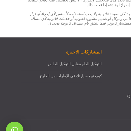
دما تحدد مدى صلاحيتك وتقررها ، لا تنسَ تخصيص بضع دقائق للتفكير
صرارًا وهادفة إذا فعلت ذلك.
يشكل نصيحة قانونية ولا يجب استخدامه كأساس لأي إجراء أو قرار
امي وموكل أو تقديم مشورة قانونية أو خدمات قانونية لأي مسألة
ستشار قانوني فيما يتعلق بأي مسائل قانونية محددة.
المشاركات الاخيرة
التوكيل العام مقابل التوكيل الخاص
كيف تبيع سيارتك في الإمارات من الخارج
O