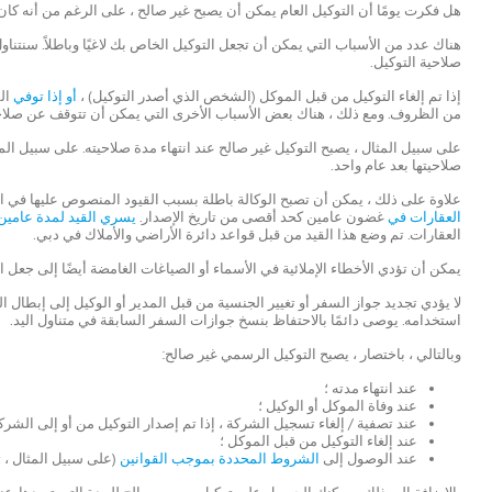
هل فكرت يومًا أن التوكيل العام يمكن أن يصبح غير صالح ، على الرغم من أنه كان 
هناك عدد من الأسباب التي يمكن أن تجعل التوكيل الخاص بك لاغيًا وباطلاً. سنتن
صلاحية التوكيل.
إذا تم إلغاء التوكيل من قبل الموكل (الشخص الذي أصدر التوكيل) ،
أو إذا توفي
الم
من الظروف. ومع ذلك ، هناك بعض الأسباب الأخرى التي يمكن أن تتوقف عن صلاحي
على سبيل المثال ، يصبح التوكيل غير صالح عند انتهاء مدة صلاحيته. على سبيل المثا
صلاحيتها بعد عام واحد.
علاوة على ذلك ، يمكن أن تصبح الوكالة باطلة بسبب القيود المنصوص عليها في ا
العقارات في
غضون عامين كحد أقصى من تاريخ الإصدار.
يسري القيد لمدة عامين
العقارات. تم وضع هذا القيد من قبل قواعد دائرة الأراضي والأملاك في دبي.
يمكن أن تؤدي الأخطاء الإملائية في الأسماء أو الصياغات الغامضة أيضًا إلى جعل ال
لا يؤدي تجديد جواز السفر أو تغيير الجنسية من قبل المدير أو الوكيل إلى إبطال 
استخدامه. يوصى دائمًا بالاحتفاظ بنسخ جوازات السفر السابقة في متناول اليد.
وبالتالي ، باختصار ، يصبح التوكيل الرسمي غير صالح:
عند انتهاء مدته ؛
عند وفاة الموكل أو الوكيل ؛
عند تصفية / إلغاء تسجيل الشركة ، إذا تم إصدار التوكيل من أو إلى الشركة
عند إلغاء التوكيل من قبل الموكل ؛
عند الوصول إلى
الشروط المحددة بموجب القوانين
(على سبيل المثال ، ت