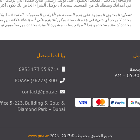
بالإضافة إلى ذلك ، يمكنك الحصول على توكيل رسمي صالح للمدة التي تريدها. عن
في أهدافك ومتطلباتك من المستند. ستجد أن توكيل الشراء الخاص بك يكون أكثر إ
تنصل:
المحتوى الموجود على هذه الصفحة هو لأغراض المعلومات العامة فقط ولا 
محدد. لا يوجد أي شيء في هذه الصفحة يمكن اعتباره على أنه إنشاء علاقة بين مح
محددة. يُنصح مستخدمو هذا الموقع بطلب مشورة قانونية محددة من محاميهم أو م
مل
بيانات المتصل
لجمعة
+971 55 173 6935
800 POAAE (76223)
contact@poa.ae
ffice 5-223, Building 5, Gold &
Diamond Park – Dubai
جميع الحقوق محفوظة © 2017 - 2026
www.poa.ae