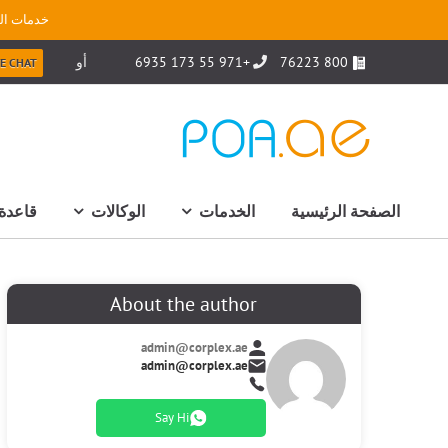
خدمات الت
800 76223
+971 55 173 6935
أو
VE CHAT
الصفحة الرئيسية
الخدمات
الوكالات
قاعدة 
About the author
admin@corplex.ae
admin@corplex.ae
Say Hi