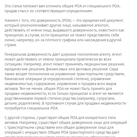
Эта статья поможет вам отличить общее POA от специального POA,
придав смысл их соответствующим определениям.
Начнем с того, что доверенность (POA) — это юридический документ,
который уполномочивает другое лицо, называемое агентом,
действовать от имени лица, выдавшего доверенность, известного как
принципал, в случае, если принципал не может представлять себя
лично, например, из-за плотного графика или нахождения в другой
стране.
Генеральная доверенность дает широкие полномочия агенту. Агент
может действовать от имени принципала практически во всех
ситуациях. Например, агент может принимать медицинские решения,
юридические решения, финансовые или деловые решения. Сюда
также входят полномочия на управление транспортными средствами,
банковские операции (в определенной степени), управление
недвижимостью, содержание, управление и продажа всех видов
активов. Тем не менее, общее POA не может быть принято для
продажи недвижимости, если только принципал и агент не являются
родственниками первой степени родства (например, супругами,
детьми, родителями). В противном случае для продажи недвижимости
потребуется специальное POA.
С другой стороны, существуют общие POA для конкретного типа
активов. Например, существует общее доверенное лицо для операций
с транспортными средствами или общее доверенное лицо для
операций с имуществом. Общее POA транспортного средства дает