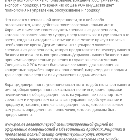
агенту полномочия на использование, вождение, обслуживание,
экспорт и продажу, в то время как общее POA имущества дает
полномочия на управление, обслуживание и продажу.
Что касается специальной доверенности, то в ней особо
оговаривается, какие действия может совершать только агент.
Хорошим примером может служить специальная доверенность,
которая позволяет вашему супругу представлять вас в суде только в то
время, когда вы находитесь в отъезде и не можете присутствовать в
необходимое время. Другим типичным сценарием является
специальная доверенность, которая предоставляет менеджеру вашего
бизнеса возможность контролировать/управлять вашим бизнесом или
принимать определенные решения в случае вашего отсутствия.
Специальный POA может быть также составлен для выполнения
конкретных задач без широких полномочий, например, для продажи
транспортного средства или управления недвижимостью.
Вкратце, доверенность уполномочивает кого-то действовать от вашего
имени, общая доверенность охватывает почти все, кроме продажи
недвижимости, общая доверенность на управление транспортным
средством и имуществом охватывает управление, обслуживание и
продажу и, наконец, специальная доверенность, которая позволяет
вам указать определенные полномочия, которые должны быть
предоставлены.
www.poa.ae является первой специализированной фирмой по
оформлению доверенностей в Объединенных Арабских Эмиратах и
предлагает полный спектр сопутствующих услуг, включая
составление, перевод и услуги представительства POA. Чтобы