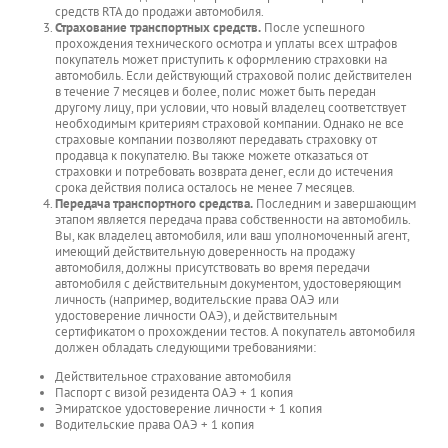
средств RTA до продажи автомобиля.
Страхование транспортных средств.
После успешного
прохождения технического осмотра и уплаты всех штрафов
покупатель может приступить к оформлению страховки на
автомобиль. Если действующий страховой полис действителен
в течение 7 месяцев и более, полис может быть передан
другому лицу, при условии, что новый владелец соответствует
необходимым критериям страховой компании. Однако не все
страховые компании позволяют передавать страховку от
продавца к покупателю. Вы также можете отказаться от
страховки и потребовать возврата денег, если до истечения
срока действия полиса осталось не менее 7 месяцев.
Передача транспортного средства.
Последним и завершающим
этапом является передача права собственности на автомобиль.
Вы, как владелец автомобиля, или ваш уполномоченный агент,
имеющий действительную доверенность на продажу
автомобиля, должны присутствовать во время передачи
автомобиля с действительным документом, удостоверяющим
личность (например, водительские права ОАЭ или
удостоверение личности ОАЭ), и действительным
сертификатом о прохождении тестов. А покупатель автомобиля
должен обладать следующими требованиями:
Действительное страхование автомобиля
Паспорт с визой резидента ОАЭ + 1 копия
Эмиратское удостоверение личности + 1 копия
Водительские права ОАЭ + 1 копия