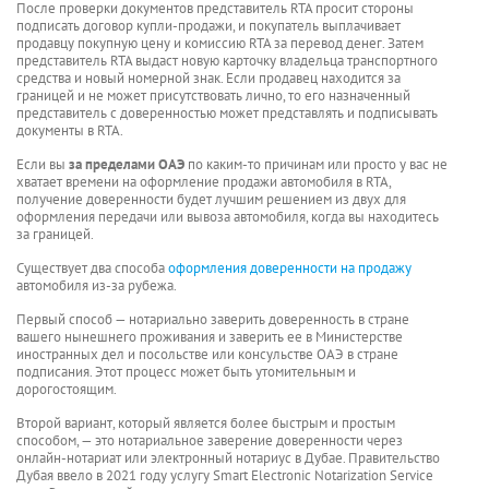
После проверки документов представитель RTA просит стороны
подписать договор купли-продажи, и покупатель выплачивает
продавцу покупную цену и комиссию RTA за перевод денег. Затем
представитель RTA выдаст новую карточку владельца транспортного
средства и новый номерной знак. Если продавец находится за
границей и не может присутствовать лично, то его назначенный
представитель с доверенностью может представлять и подписывать
документы в RTA.
Если вы
за пределами ОАЭ
по каким-то причинам или просто у вас не
хватает времени на оформление продажи автомобиля в RTA,
получение доверенности будет лучшим решением из двух для
оформления передачи или вывоза автомобиля, когда вы находитесь
за границей.
Существует два способа
оформления доверенности на продажу
автомобиля из-за рубежа.
Первый способ — нотариально заверить доверенность в стране
вашего нынешнего проживания и заверить ее в Министерстве
иностранных дел и посольстве или консульстве ОАЭ в стране
подписания. Этот процесс может быть утомительным и
дорогостоящим.
Второй вариант, который является более быстрым и простым
способом, — это нотариальное заверение доверенности через
онлайн-нотариат или электронный нотариус в Дубае. Правительство
Дубая ввело в 2021 году услугу Smart Electronic Notarization Service