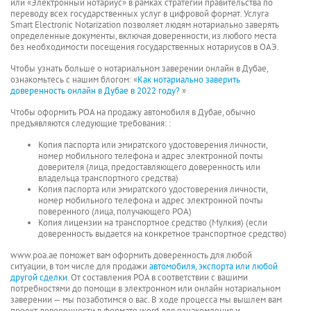
или «Электронный нотариус» в рамках стратегии правительства по
переводу всех государственных услуг в цифровой формат. Услуга
Smart Electronic Notarization позволяет людям нотариально заверять
определенные документы, включая доверенности, из любого места
без необходимости посещения государственных нотариусов в ОАЭ.
Чтобы узнать больше о нотариальном заверении онлайн в Дубае,
ознакомьтесь с нашим блогом: «
Как нотариально заверить
доверенность онлайн в Дубае в 2022 году?
»
Чтобы оформить POA на продажу автомобиля в Дубае, обычно
предъявляются следующие требования: :
Копия паспорта или эмиратского удостоверения личности,
номер мобильного телефона и адрес электронной почты
доверителя (лица, предоставляющего доверенность или
владельца транспортного средства)
Копия паспорта или эмиратского удостоверения личности,
номер мобильного телефона и адрес электронной почты
поверенного (лица, получающего POA)
Копия лицензии на транспортное средство (Мулкия) (если
доверенность выдается на конкретное транспортное средство)
www.poa.ae поможет вам оформить доверенность для любой
ситуации, в том числе для продажи
автомобиля, экспорта или любой
другой сделки
. От составления POA в соответствии с вашими
потребностями до помощи в электронном или онлайн нотариальном
заверении — мы позаботимся о вас. В ходе процесса мы вышлем вам
проект доверенности в формате word для ознакомления и