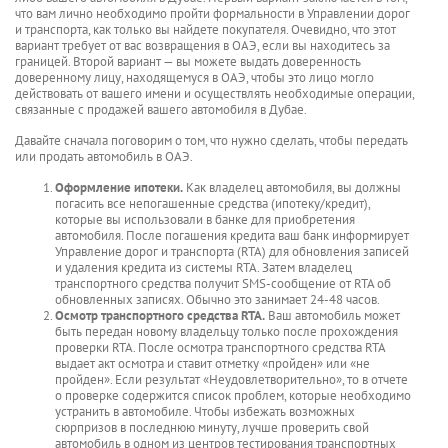
что вам лично необходимо пройти формальности в Управлении дорог
и транспорта, как только вы найдете покупателя. Очевидно, что этот
вариант требует от вас возвращения в ОАЭ, если вы находитесь за
границей. Второй вариант — вы можете выдать доверенность
доверенному лицу, находящемуся в ОАЭ, чтобы это лицо могло
действовать от вашего имени и осуществлять необходимые операции,
связанные с продажей вашего автомобиля в Дубае.
Давайте сначала поговорим о том, что нужно сделать, чтобы передать
или продать автомобиль в ОАЭ.
Оформление ипотеки.
Как владелец автомобиля, вы должны
погасить все непогашенные средства (ипотеку/кредит),
которые вы использовали в банке для приобретения
автомобиля. После погашения кредита ваш банк информирует
Управление дорог и транспорта (RTA) для обновления записей
и удаления кредита из системы RTA. Затем владелец
транспортного средства получит SMS-сообщение от RTA об
обновленных записях. Обычно это занимает 24-48 часов.
Осмотр транспортного средства RTA.
Ваш автомобиль может
быть передан новому владельцу только после прохождения
проверки RTA. После осмотра транспортного средства RTA
выдает акт осмотра и ставит отметку «пройден» или «не
пройден». Если результат «Неудовлетворительно», то в отчете
о проверке содержится список проблем, которые необходимо
устранить в автомобиле. Чтобы избежать возможных
сюрпризов в последнюю минуту, лучше проверить свой
автомобиль в одном из центров тестирования транспортных