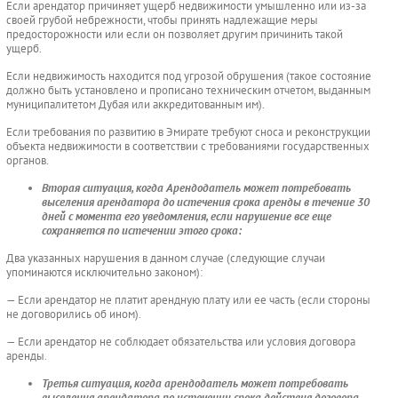
Если арендатор причиняет ущерб недвижимости умышленно или из-за
своей грубой небрежности, чтобы принять надлежащие меры
предосторожности или если он позволяет другим причинить такой
ущерб.
Если недвижимость находится под угрозой обрушения (такое состояние
должно быть установлено и прописано техническим отчетом, выданным
муниципалитетом Дубая или аккредитованным им).
Если требования по развитию в Эмирате требуют сноса и реконструкции
объекта недвижимости в соответствии с требованиями государственных
органов.
Вторая ситуация, когда Арендодатель может потребовать
выселения арендатора до истечения срока аренды в течение 30
дней с момента его уведомления, если нарушение все еще
сохраняется по истечении этого срока:
Два указанных нарушения в данном случае (следующие случаи
упоминаются исключительно законом):
— Если арендатор не платит арендную плату или ее часть (если стороны
не договорились об ином).
— Если арендатор не соблюдает обязательства или условия договора
аренды.
Третья ситуация, когда арендодатель может потребовать
выселения арендатора по истечении срока действия договора