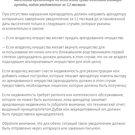
аренды, подав уведомление за 12 месяцев:
При отсутствии нарушения Арендодатель должен направить арендатору
нотариально заверенное уведомление за 12 месяцев до установленной
даты выселения только в следующих случаях, которые указаны
исключительно в законе:
— Если владелец имущества желает продать арендованное имущество.
— Если владелец имущества желает вернуть имущество для
использования им лично или его ближайшими родственниками первой
степени (арендодатель должен доказать в этом случае, что он не владеет
подходящим альтернативным имуществом для этой цели).
Если владелец желает снести недвижимость для реконструкции или
добавить новые постройки, которые мешают арендатору извлечь выгоду
из арендованного имущества (арендодатель должен в этом случае
предоставить необходимые лицензии, которые должны быть получены).
Если недвижимость требует ремонта или комплексного обслуживания,
которое не может быть выполнено, пока арендатор занимает
аредованную недвижимость (обратите внимание, что технический отчет,
выданный муниципалитетом Дубая или аккредитованный им, должен
быть предоставлен арендодателем).
Обратите внимание, что для обеих ситуаций такое уведомление должно
быть отправлено через нотариуса или заказным письмом.