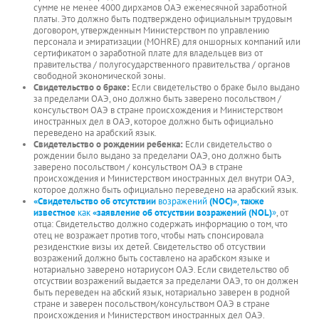
сумме не менее 4000 дирхамов ОАЭ ежемесячной заработной
платы. Это должно быть подтверждено официальным трудовым
договором, утвержденным Министерством по управлению
персонала и эмиратизации (MOHRE) для оншорных компаний или
сертификатом о заработной плате для владельцев виз от
правительства / полугосударственного правительства / органов
свободной экономической зоны.
Свидетельство
о браке
:
Если свидетельство о браке было выдано
за пределами ОАЭ, оно должно быть заверено посольством /
консульством ОАЭ в стране происхождения и Министерством
иностранных дел в ОАЭ, которое должно быть официально
переведено на арабский язык.
Свидетельство
о рождении
ребенка:
Если свидетельство о
рождении было выдано за пределами ОАЭ, оно должно быть
заверено посольством / консульством ОАЭ в стране
происхождения и Министерством иностранных дел внутри ОАЭ,
которое должно быть официально переведено на арабский язык.
«Свидетельство
об отсутствии
возражений
(NOC)»
,
также
известное
как
«заявление об отсуствии возражений (NOL)
»
, от
отца: Свидетельство должно содержать информацию о том, что
отец не возражает против того, чтобы мать спонсировала
резиденсткие визы их детей. Свидетельство об отсуствии
возражений должно быть составлено на арабском языке и
нотариально заверено нотариусом ОАЭ. Если свидетельство об
отсуствии возражений выдается за пределами ОАЭ, то он должен
быть переведен на абский язык, нотариально заверен в родной
стране и заверен посольством/консульством ОАЭ в стране
происхождения и Министерством иностранных дел ОАЭ.