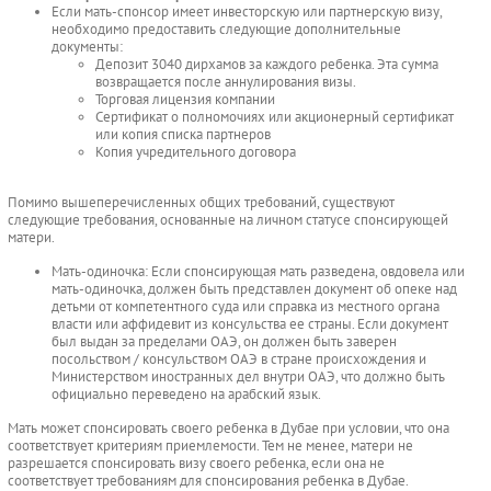
Если мать-спонсор имеет инвесторскую или партнерскую визу,
необходимо предоставить следующие дополнительные
документы:
Депозит 3040 дирхамов за каждого ребенка. Эта сумма
возвращается после аннулирования визы.
Торговая лицензия компании
Сертификат о полномочиях или акционерный сертификат
или копия списка партнеров
Копия учредительного договора
Помимо вышеперечисленных общих требований, существуют
следующие требования, основанные на личном статусе спонсирующей
матери.
Мать-одиночка: Если спонсирующая мать разведена, овдовела или
мать-одиночка, должен быть представлен документ об опеке над
детьми от компетентного суда или справка из местного органа
власти или аффидевит из консульства ее страны. Если документ
был выдан за пределами ОАЭ, он должен быть заверен
посольством / консульством ОАЭ в стране происхождения и
Министерством иностранных дел внутри ОАЭ, что должно быть
официально переведено на арабский язык.
Мать может спонсировать своего ребенка в Дубае при условии, что она
соответствует критериям приемлемости. Тем не менее, матери не
разрешается спонсировать визу своего ребенка, если она не
соответствует требованиям для спонсирования ребенка в Дубае.