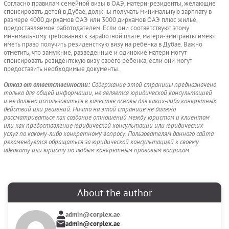
Согласно правилам семейной визы в ОАЭ, матери-резиденты, желающие
спонсировать детей в Дубае, должны получать минимальную зарплату в
размере 4000 дирхамов ОАЭ или 3000 дирхамов ОАЭ плюс жилье,
предоставляемое работодателем. Если они соответствуют этому
минимальному требованию к заработной плате, матери-эмигранты имеют
иметь право получить резиденсткую визу на ребенка в Дубае. Важно
отметить, что замужние, разведенные и одинокие матери могут
спонсировать резидентскую визу своего ребенка, если они могут
предоставить необходимые документы.
Отказ от ответственности:
Содержание этой страницы предназначено
только для общей информации, не является юридической консультацией
и не должно использоваться в качестве основы для каких-либо конкретных
действий или решений. Ничто на этой странице не должно
рассматриваться как создание отношений между юристом и клиентом
или как предоставление юридической консультации или юридических
услуг по какому-либо конкретному вопросу. Пользователям данного сайта
рекомендуется обращаться за юридической консультацией к своему
адвокату или юристу по любым конкретным правовым вопросам.
About the author
admin@corplex.ae
admin@corplex.ae