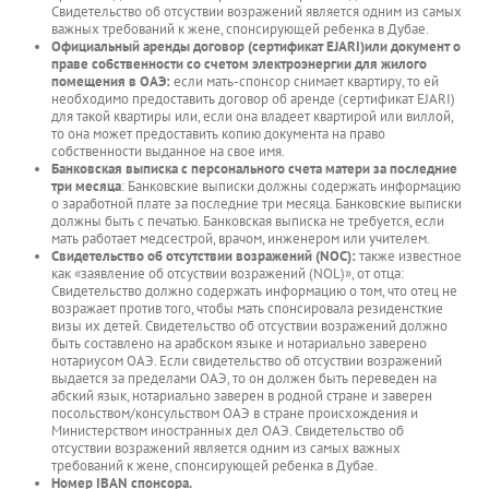
Свидетельство об отсуствии возражений является одним из самых
важных требований к жене, спонсирующей ребенка в Дубае.
Официальный аренды
договор
(сертификат EJARI)
или документ о
праве собственности со счетом электроэнергии для жилого
помещения
в ОАЭ:
если мать-спонсор снимает квартиру, то ей
необходимо предоставить договор об аренде (сертификат EJARI)
для такой квартиры или, если она владеет квартирой или виллой,
то она может предоставить копию документа на право
собственности выданное на свое имя.
Банковская выписка
с персонального счета матери за последние
три месяца
: Банковские выписки должны содержать информацию
о заработной плате за последние три месяца. Банковские выписки
должны быть с печатью. Банковская выписка не требуется, если
мать работает медсестрой, врачом, инженером или учителем.
Свидетельство
об отсутствии
возражений (NOC)
:
также известное
как «заявление об отсуствии возражений (NOL)», от отца:
Свидетельство должно содержать информацию о том, что отец не
возражает против того, чтобы мать спонсировала резиденсткие
визы их детей. Свидетельство об отсуствии возражений должно
быть составлено на арабском языке и нотариально заверено
нотариусом ОАЭ. Если свидетельство об отсуствии возражений
выдается за пределами ОАЭ, то он должен быть переведен на
абский язык, нотариально заверен в родной стране и заверен
посольством/консульством ОАЭ в стране происхождения и
Министерством иностранных дел ОАЭ. Свидетельство об
отсуствии возражений является одним из самых важных
требований к жене, спонсирующей ребенка в Дубае.
Номер
IBAN спонсора.