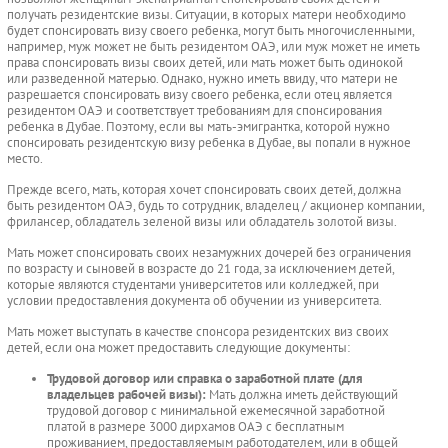
получать резидентские визы. Ситуации, в которых матери необходимо
будет спонсировать визу своего ребенка, могут быть многочисленными,
например, муж может не быть резидентом ОАЭ, или муж может не иметь
права спонсировать визы своих детей, или мать может быть одинокой
или разведенной матерью. Однако, нужно иметь ввиду, что матери не
разрешается спонсировать визу своего ребенка, если отец является
резидентом ОАЭ и соответствует требованиям для спонсирования
ребенка в Дубае. Поэтому, если вы мать-эмигрантка, которой нужно
спонсировать резидентскую визу ребенка в Дубае, вы попали в нужное
место.
Прежде всего, мать, которая хочет спонсировать своих детей, должна
быть резидентом ОАЭ, будь то сотрудник, владелец / акционер компании,
фрилансер, обладатель зеленой визы или обладатель золотой визы.
Мать может спонсировать своих незамужних дочерей без ограничения
по возрасту и сыновей в возрасте до 21 года, за исключением детей,
которые являются студентами университетов или колледжей, при
условии предоставления документа об обучении из университета.
Мать может выступать в качестве спонсора резидентских виз своих
детей, если она может предоставить следующие документы:
Трудовой договор или справка о заработной плате (для
владельцев рабочей визы):
Мать должна иметь действующий
трудовой договор с минимальной ежемесячной заработной
платой в размере 3000 дирхамов ОАЭ с бесплатным
проживанием, предоставляемым работодателем, или в общей