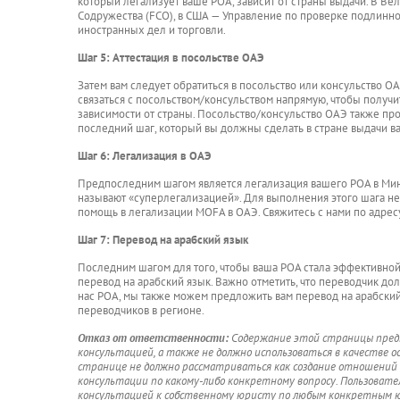
который легализует ваше POA, зависит от страны выдачи. В В
Содружества (FCO), в США — Управление по проверке подлинно
иностранных дел и торговли.
Шаг 5: Аттестация в посольстве ОАЭ
Затем вам следует обратиться в посольство или консульство ОАЭ
связаться с посольством/консульством напрямую, чтобы получи
зависимости от страны. Посольство/консульство ОАЭ также про
последний шаг, который вы должны сделать в стране выдачи в
Шаг 6: Легализация в ОАЭ
Предпоследним шагом является легализация вашего POA в Мин
называют «суперлегализацией». Для выполнения этого шага не
помощь в легализации MOFA в ОАЭ. Свяжитесь с нами по адре
Шаг 7: Перевод на арабский язык
Последним шагом для того, чтобы ваша POA стала эффективной
перевод на арабский язык. Важно отметить, что переводчик д
нас POA, мы также можем предложить вам перевод на арабский
переводчиков в регионе.
Отказ от ответственности:
Содержание этой страницы предн
консультацией, а также не должно использоваться в качестве 
странице не должно рассматриваться как создание отношений
консультации по какому-либо конкретному вопросу. Пользовате
консультацией к собственному юристу по любым конкретным ю