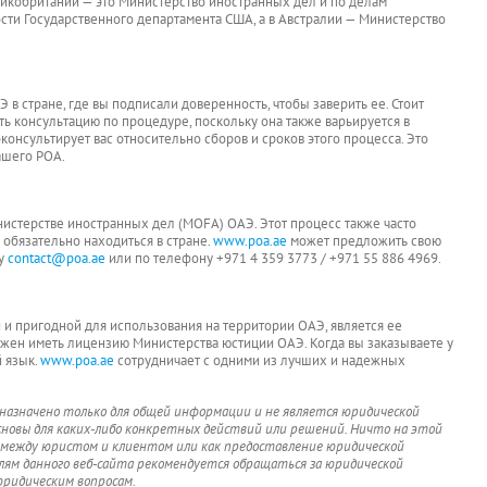
еликобритании — это Министерство иностранных дел и по делам
сти Государственного департамента США, а в Австралии — Министерство
 в стране, где вы подписали доверенность, чтобы заверить ее. Стоит
ть консультацию по процедуре, поскольку она также варьируется в
консультирует вас относительно сборов и сроков этого процесса. Это
ашего POA.
истерстве иностранных дел (MOFA) ОАЭ. Этот процесс также часто
 обязательно находиться в стране.
www.poa.ae
может предложить свою
су
contact@poa.ae
или по телефону +971 4 359 3773 / +971 55 886 4969.
 и пригодной для использования на территории ОАЭ, является ее
олжен иметь лицензию Министерства юстиции ОАЭ. Когда вы заказываете у
 язык.
www.poa.ae
сотрудничает с одними из лучших и надежных
азначено только для общей информации и не является юридической
основы для каких-либо конкретных действий или решений.
Ничто на этой
 между юристом и клиентом или как предоставление юридической
лям данного веб-сайта рекомендуется обращаться за юридической
ридическим вопросам.