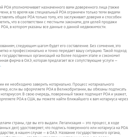
ий POA уполномочивает назначенного вами доверенного лица (также
имени, в то время как специальный POA ограничен только теми видами
тавлять общее POA только тому, кто заслуживает доверия и способен
метить, что в соответствии с местными законами, для целей продажи
POA, в котором указаны все данные о данной недвижимости.
бованиям, следующим шагом будет его составление. Без сомнения, это
четко и профессионально и точно передает вашу ситуацию. Такой подход
ли государственных организаций на более позднем этапе и сэкономит
нная фирма в ОАЭ, которая предлагает все сопутствующие услуги —
ь
.
ии ее необходимо заверить нотариально. Процесс нотариального
ример, если вы оформляете POA в Великобритании, вы обязаны подписать
ь нотариусом. В свою очередь, поверенный также подпишет POA и укажет,
формляете POA в США, вы можете найти ближайшего к вам нотариуса через
елами страны, где вы его выдали. Легализация — это процесс, в ходе
анных дел) удостоверяет, что подпись поверенного или нотариуса на POA
дарстве, в нашем случае — в ОАЭ. Название государственного органа,