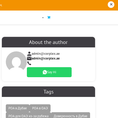
м.
About the author
admin@corplex.ae
admin@corplex.ae
Say Hi
Tags
POA в Дубае
POA в ОАЭ
POA для ОАЭ из-за рубежа
Доверенность в Дубае