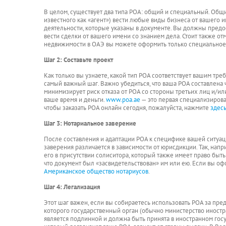
В целом, существует два типа POA: общий и специальный. Общ
известного как «агент») вести любые виды бизнеса от вашего 
деятельности, которые указаны в документе. Вы должны предос
вести сделки от вашего имени со знанием дела. Стоит также от
недвижимости в ОАЭ вы можете оформить только специальное 
Шаг 2: Составьте проект
Как только вы узнаете, какой тип POA соответствует вашим тре
самый важный шаг. Важно убедиться, что ваша POA составлена 
минимизирует риск отказа от POA со стороны третьих лиц и/и
ваше время и деньги.
www.poa.ae
— это первая специализирова
чтобы заказать POA онлайн сегодня, пожалуйста, нажмите
здес
Шаг 3: Нотариальное заверение
После составления и адаптации POA к специфике вашей ситуац
заверения различается в зависимости от юрисдикции. Так, нап
его в присутствии солиситора, который также имеет право быт
что документ был «засвидетельствован» им или ею. Если вы о
Американское общество нотариусов
.
Шаг 4: Легализация
Этот шаг важен, если вы собираетесь использовать POA за пред
которого государственный орган (обычно министерство иностр
является подлинной и должна быть принята в иностранном госу