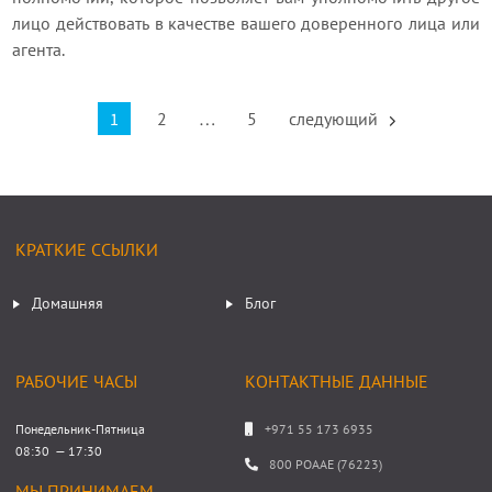
лицо действовать в качестве вашего доверенного лица или
агента.
1
2
…
5
следующий
КРАТКИЕ ССЫЛКИ
Домашняя
Блог
РАБОЧИЕ ЧАСЫ
КОНТАКТНЫЕ ДАННЫЕ
Понедельник-Пятница
+971 55 173 6935
08:30 — 17:30
800 POAAE (76223)
МЫ ПРИНИМАЕМ