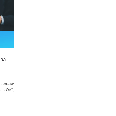
 за
продажи
и в ОАЭ,