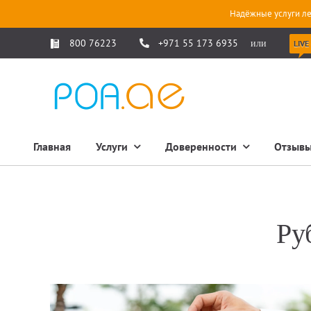
Надёжные услуги ле
800 76223
+971 55 173 6935
или
LIVE
Главная
Услуги
Доверенности
Отзыв
Ру