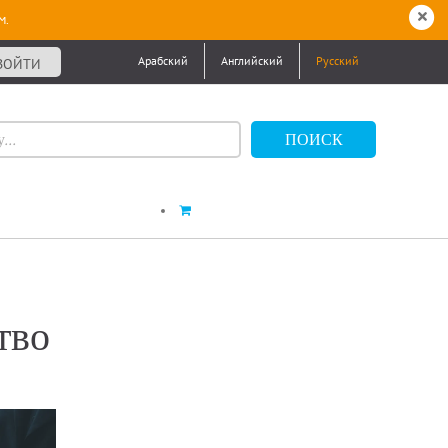
м.
Арабский
Английский
Русский
ВОЙТИ
тво