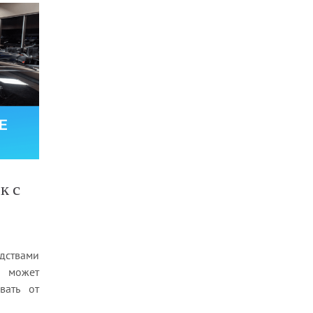
к с
ствами
й может
вать от