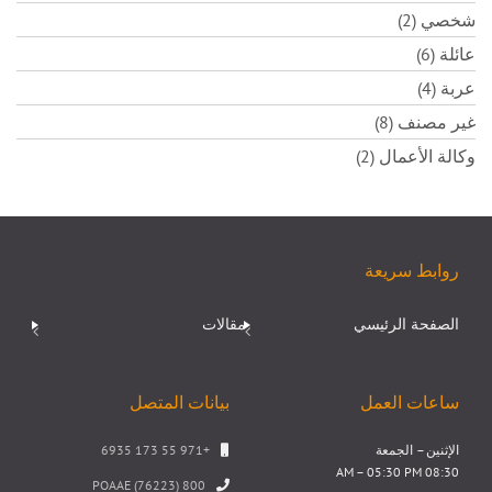
شخصي (2)
عائلة (6)
عربة (4)
غير مصنف (8)
وكالة الأعمال (2)
روابط سريعة
الصفحة الرئيسي
مقالات
ساعات العمل
بيانات المتصل
الإثنين – الجمعة
+971 55 173 6935
08:30 AM – 05:30 PM
800 POAAE (76223)